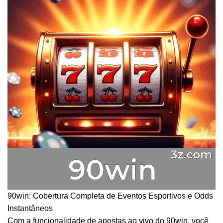
90win: Cobertura Completa de Eventos Esportivos e Odds
Instantâneos
Com a funcionalidade de apostas ao vivo do 90win, você