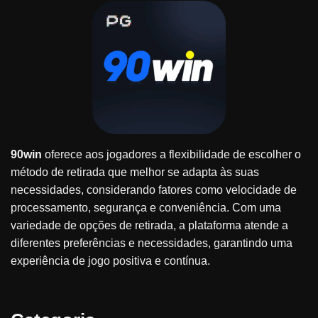
90win
oferece aos jogadores a flexibilidade de escolher o
método de retirada que melhor se adapta às suas
necessidades, considerando fatores como velocidade de
processamento, segurança e conveniência. Com uma
variedade de opções de retirada, a plataforma atende a
diferentes preferências e necessidades, garantindo uma
experiência de jogo positiva e contínua.