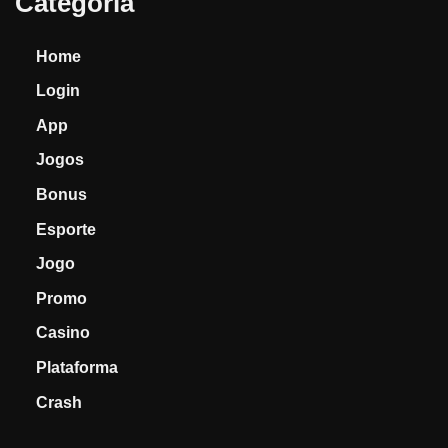
Categoria
Home
Login
App
Jogos
Bonus
Esporte
Jogo
Promo
Casino
Plataforma
Crash