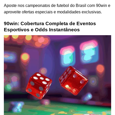
Aposte nos campeonatos de futebol do Brasil com 90win e
aproveite ofertas especiais e modalidades exclusivas.
90win: Cobertura Completa de Eventos
Esportivos e Odds Instantâneos